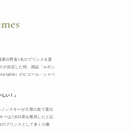
omes
職業分野各
1
名のプリンスを選
スが決定した時、雑誌「ルボン
nne table
）のピエール・シャペ
かしい！」
ルノンスキーが大票の差で選出
キーは
1,823
票を獲得したと記
食のプリンスとして多くの書