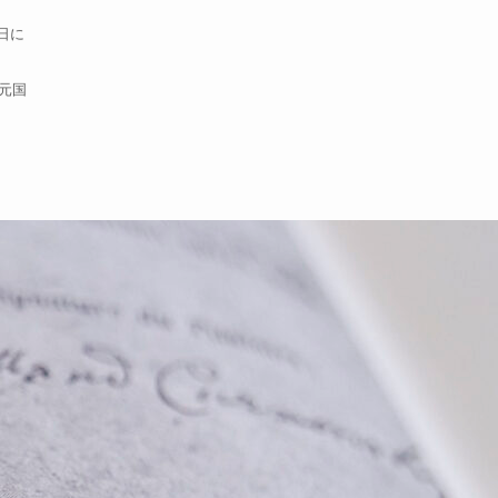
日に
元国