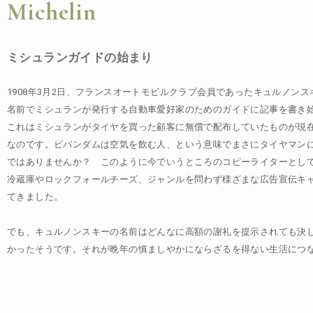
Michelin
ミシュランガイドの始まり
1908
年
3
月
2
日、フランスオートモビルクラブ会員であったキュルノンス
名前でミシュランが発行する自動車愛好家のためのガイドに記事を書き
これはミシュランがタイヤを買った顧客に無償で配布していたものが現
なのです。ビバンダムは空気を飲む人、という意味でまさにタイヤマン
ではありませんか？ このように今でいうところのコピーライターとし
冷蔵庫やロックフォールチーズ、ジャンルを問わず様ざまな広告宣伝キ
てきました。
でも、キュルノンスキーの名前はどんなに高額の謝礼を提示されても決
かったそうです。それが晩年の慎ましやかにならざるを得ない生活につ