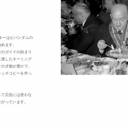
キーはビバンダムの
始めます。
在のガイドの始まり
に適したネーミング
ての才能が豊かで、
ャッチコピーを作っ
して広告には使わな
ながっています。