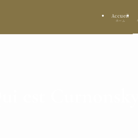
Accueil
ホーム
ui est Curnonsky