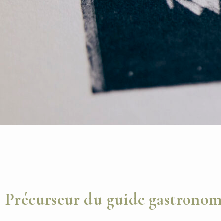
Précurseur
du guide gastrono