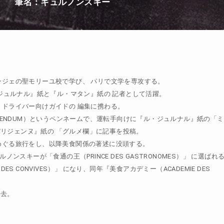
筆名：キュルノンスキー
アンジェの聖モリーユ校で学び、 パリで文学を専攻する。
ル・ジュルナル』紙と『ル・マタン』紙の 記者として活躍。
、ドライバー向けガイドの 編集に携わる。
BIBENDUM）というペンネームで、運転手向けに『ル・ジュルナル』紙の
「ミ
リジェンヌ』紙の 「グルメ欄」に記事を投稿。
をめぐる旅行をし、以降美食関係の著述に没頭する。
ュルノンスキーが
「食通の王（PRINCE DES GASTRONOMES）」 に選ばれ
DES CONVIVES）」 になり、同年『美食アカデミー（ACADEMIE DES
死去。