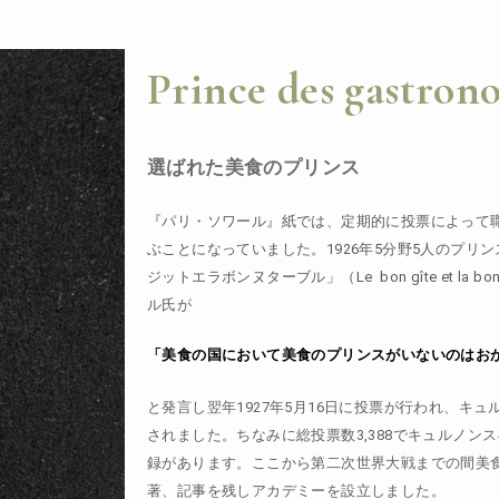
Prince des gastron
選ばれた美食のプリンス
『パリ・ソワール』紙では、
定期的に投票によって
ぶことになっていました。
1926
年
5
分野
5
人のプリン
ジットエラボンヌターブル」（
Le
bon gîte et la bo
ル氏が
「美食の国において美食のプリンスがいないのはお
と発言し翌年
1927
年
5
月
16
日に投票が行われ、キュ
されました。ちなみに総投票数
3,388
でキュルノンス
録があります。ここから第二次世界大戦までの間美
著、記事を残しアカデミーを設立しました。